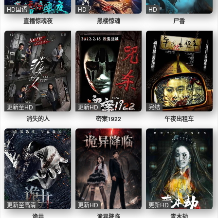
HD国语
HD
HD
直播惊魂夜
黑楼惊魂
尸香
更新至HD
更新HD
完结
消失的人
密案1922
午夜出租车
更新至高清
更新HD
更新HD
诡井
诡异降临
青木劫