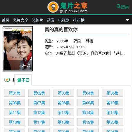
搜索
首页
鬼片大全
恐怖片
动漫
电视剧
排行榜
鬼片之家
真的真的喜欢你
类型：
2006年
韩国
韩语
更新：
2025-07-20 15:02
34集连续剧《真的，真的喜欢你》与别的
简介：
电视剧的不同在于这是描写青瓦台里照顾总统一
家起居生活的一群人的故事。第一次在荧屏上展
已完结
现了外人看来是禁忌的地方里工作的一群人的生
活……
量子云
播
放
第01集
第02集
第03集
第04集
第05集
第06集
第07集
第08集
第09集
第10集
第11集
第12集
第13集
第14集
第15集
第16集
第17集
第18集
第19集
第20集
第21集
第22集
第23集
第24集
第25集