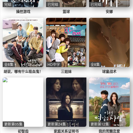
完结
已完结
已完结
操控游戏
篮球
安娜
全8集
HD中字
全8集
胡说，哪有什么吸血鬼！
三姐妹
球童战术
更新第05集
更新第24集
更新第12集
初智齿
家庭关系证明书
我的荒糖恋爱