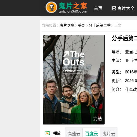
首页
鬼片大全
鬼片之家
当前位置：
鬼片之家
美剧
分手后第二季
正文
>
>
>
分手后第
导演：
亚当·
主演：
亚当·古
类型：
2016
更新：
2026-0
简介：
什么
Mitchel
的新男友。
完结
高速云
百度云
鬼片云
播放