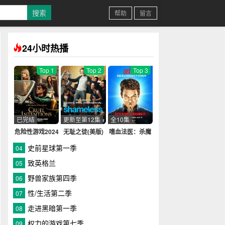
帮助
留言
24小时热播
Top 1
Top 2
Top 3
已完结
更新至第12集
全10集
危险性游戏2024
无耻之徒(美版)
嗜血法医：杀魔
第一季
复生第一季
史前星球第一季
04
致英格兰
05
野兽家族第四季
06
性/生活第二季
07
走进黑暗第一季
08
权力的游戏第七季
09