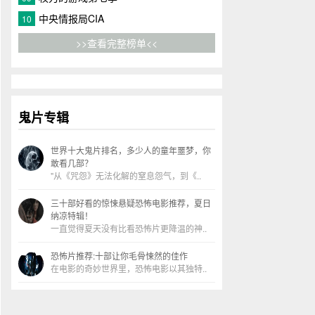
中央情报局CIA
10
>>查看完整榜单<<
鬼片专辑
世界十大鬼片排名，多少人的童年噩梦，你
敢看几部？
"从《咒怨》无法化解的窒息怨气，到《..
三十部好看的惊悚悬疑恐怖电影推荐，夏日
纳凉特辑！
一直觉得夏天没有比看恐怖片更降温的神..
恐怖片推荐:十部让你毛骨悚然的佳作
在电影的奇妙世界里，恐怖电影以其独特..