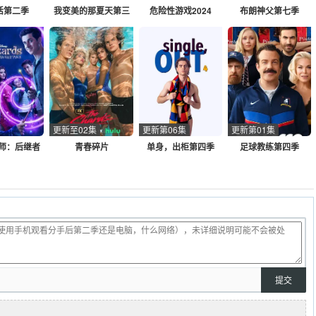
活第二季
我变美的那夏天第三
危险性游戏2024
布朗神父第七季
季
更新至02集
更新第06集
更新第01集
师：后继者
青春碎片
单身，出柜第四季
足球教练第四季
三季