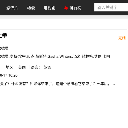
恐怖片
动漫
电视剧
排行榜
二季
完结
古德曼
德曼,亨特·坎宁,迈克·赫斯特,Sasha,Winters,汤米·赫林格,艾伦·卡明
年
地区：
美国
语言：
英语
6-17 16:20
改变了？什么没有？如果你结束了，这是否意味着它结束了？三年后，
l依然是世界上另一个我，连发胖都一样。可惜我依然没有同前任讲和，也没有可爱