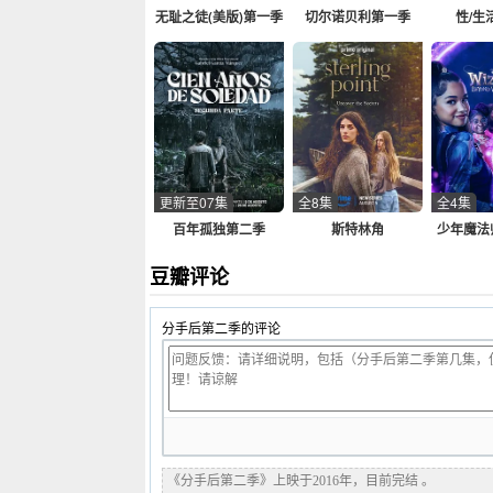
无耻之徒(美版)第一季
切尔诺贝利第一季
性/生
更新至07集
全8集
全4集
百年孤独第二季
斯特林角
少年魔法
第
豆瓣评论
分手后第二季的评论
《分手后第二季》上映于2016年，目前完结 。