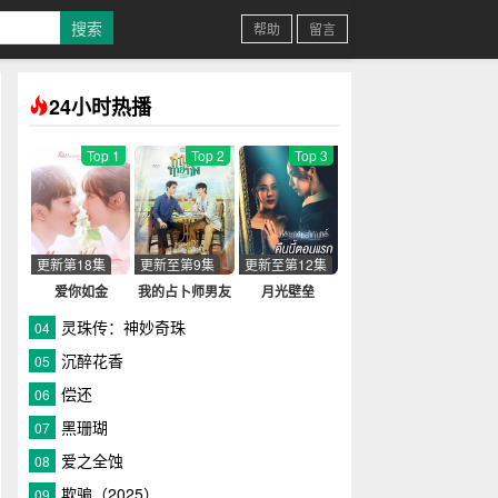
帮助
留言
24小时热播
Top 1
Top 2
Top 3
更新第18集
更新至第9集
更新至第12集
爱你如金
我的占卜师男友
月光壁垒
灵珠传：神妙奇珠
04
n?
沉醉花香
05
偿还
06
ccidenthappensonthefilmset...And...
黑珊瑚
07
爱之全蚀
08
欺骗（2025）
09