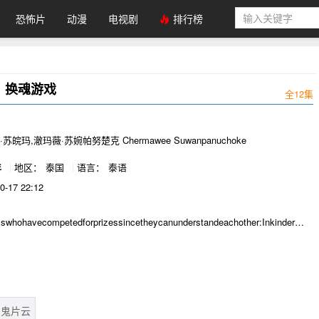
恐怖片
动漫
电视剧
排行榜
：换魂游戏
全12集
苏皖玛,澈玛薇·苏婉帕努楚克 Chermawee Suwanpanuchoke
年
地区：
泰国
语言：
泰语
0-17 22:12
lswhohavecompetedforprizessincetheycanunderstandeachother:Inkindergarte
s(childbeautypageant)ElementarySchool?
onist(schoolorchestra)Highschool?CheerleaderUniversity?
lintheirmostrecentcompetition,thecompetitionfortheindustry'sbestactress,ana
鬼片云