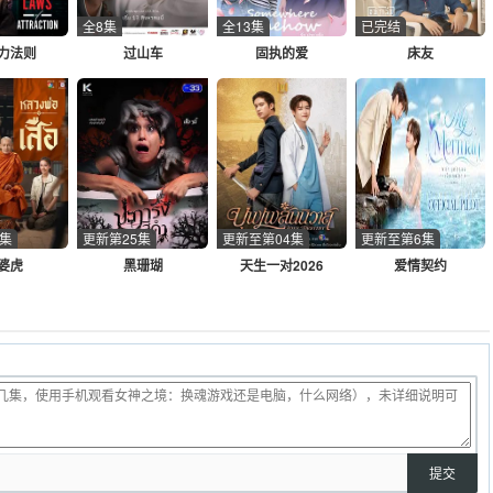
全8集
全13集
已完结
力法则
过山车
固执的爱
床友
3集
更新第25集
更新至第04集
更新至第6集
婆虎
黑珊瑚
天生一对2026
爱情契约