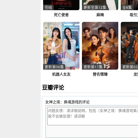
完结
更新至第12集
全8集
死亡使者
麻绳
吸引
更新第06集
更新第17集
更新第0
机器人女友
替名情臻
龙
豆瓣评论
女神之境：换魂游戏的评论