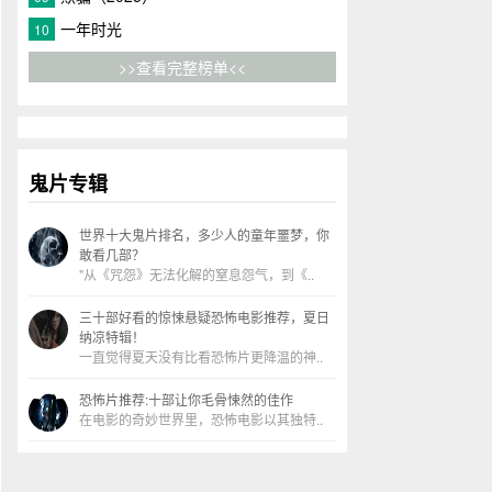
一年时光
10
>>查看完整榜单<<
鬼片专辑
世界十大鬼片排名，多少人的童年噩梦，你
敢看几部？
"从《咒怨》无法化解的窒息怨气，到《..
三十部好看的惊悚悬疑恐怖电影推荐，夏日
纳凉特辑！
一直觉得夏天没有比看恐怖片更降温的神..
恐怖片推荐:十部让你毛骨悚然的佳作
在电影的奇妙世界里，恐怖电影以其独特..