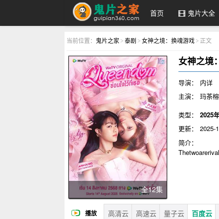
首页
鬼片大全
鬼片之家
当前位置：
鬼片之家
泰剧
女神之境：换魂游戏
正文
>
>
>
女神之境
导演：
内详
主演：
玛茶榕·
类型：
2025
更新：
2025-1
简介：
Thetwoareriva
LittleNoppama
Firstpercussi
PromqueenUnti
全12集
高清云
高速云
量子云
百度云
播放