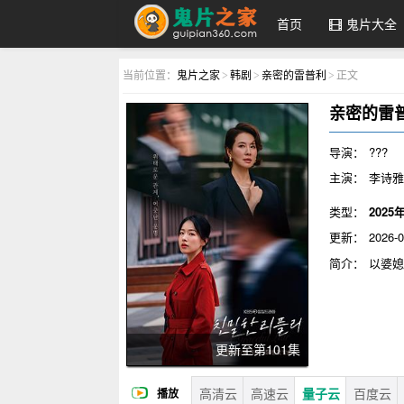
首页
鬼片大全
鬼片之家
当前位置：
鬼片之家
韩剧
亲密的雷普利
正文
>
>
>
亲密的雷
导演：
???
主演：
李诗雅
类型：
2025
更新：
2026-0
简介：
以婆媳
合人性欲望、
更新至第101集
高清云
高速云
量子云
百度云
播放