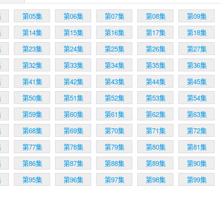
集
第05集
第06集
第07集
第08集
第09集
集
第14集
第15集
第16集
第17集
第18集
集
第23集
第24集
第25集
第26集
第27集
集
第32集
第33集
第34集
第35集
第36集
集
第41集
第42集
第43集
第44集
第45集
集
第50集
第51集
第52集
第53集
第54集
集
第59集
第60集
第61集
第62集
第63集
集
第68集
第69集
第70集
第71集
第72集
集
第77集
第78集
第79集
第80集
第81集
集
第86集
第87集
第88集
第89集
第90集
集
第95集
第96集
第97集
第98集
第99集