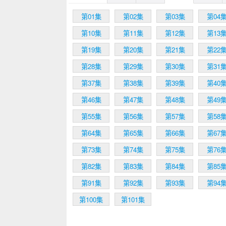
第01集
第02集
第03集
第04
第10集
第11集
第12集
第13
第19集
第20集
第21集
第22
第28集
第29集
第30集
第31
第37集
第38集
第39集
第40
第46集
第47集
第48集
第49
第55集
第56集
第57集
第58
第64集
第65集
第66集
第67
第73集
第74集
第75集
第76
第82集
第83集
第84集
第85
第91集
第92集
第93集
第94
第100集
第101集