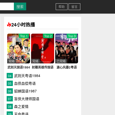
帮助
留言
24小时热播
Top 1
Top 2
Top 3
完结
完结
已完结
武则天国语1984
射雕英雄传国语
溏心风暴2粤语
1983
武则天粤语1984
04
血债血偿粤语
05
貂蝉国语1987
06
盲侠大律师国语
07
森之爱情
08
天命粤语
09