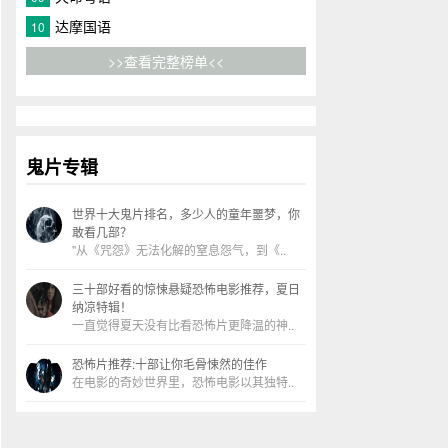
达摩国语
10
>>查看完整榜单<<
鬼片专辑
世界十大鬼片排名，多少人的童年噩梦，你
敢看几部？
"从《咒怨》无法化解的窒息怨气，到《..
三十部好看的惊悚悬疑恐怖电影推荐，夏日
纳凉特辑！
一直觉得夏天没有比看恐怖片更降温的神..
恐怖片推荐:十部让你毛骨悚然的佳作
在电影的奇妙世界里，恐怖电影以其独特..