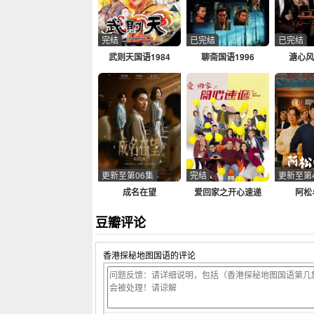
完结
已完结
已完结
武则天国语1984
聊斋国语1996
溏心风
更新至第06集
完结
更新至第
成名在望
爱回家之开心速递
阿松
2025
豆瓣评论
香港探秘地图国语的评论