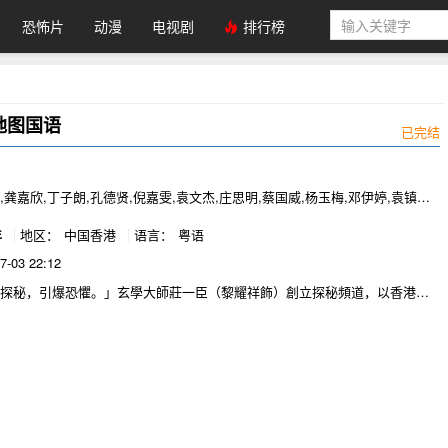
恐怖片
动漫
电视剧
排行榜
地图国语
已完结
仁
,龚嘉欣,丁子朗,孔德贤,倪嘉雯,袁文杰,庄思明,蔡国威,杨玉梅,邓伊婷,袁镇
桐,关曜儁,阮政峰..
年
地区：
中国香港
语言：
粤语
7-03 22:12
說探秘，引爆恐懼。」玄學大師莊一臣（黎耀祥飾）創立探秘頻道，以香港各
招徠宣揚迷信，探秘話題包括戰時無頭鬼、鵝頸橋神婆、尋找替身的民初女
的狐仙顯靈、鬧鬼片場、屋邨UFO、米婆婆陰間招魂，及可困住三魂七魄的
秘令莊一臣逐漸走紅；卻遭到剛強正直的打假網紅畢萍（龔嘉欣飾）狙擊，
一破解莊一臣的把戲與技倆！二人鬥氣鬥智鬥力，過程中畢萍慢慢撕開莊一
面，原來莊一臣是想借畢萍之手自揭黑歷史，藉此贖罪…