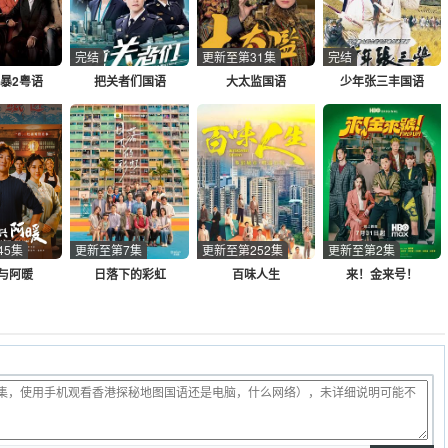
完结
更新至第31集
完结
暴2粤语
把关者们国语
大太监国语
少年张三丰国语
45集
更新至第7集
更新至第252集
更新至第2集
与阿暖
日落下的彩虹
百味人生
来！金来号！