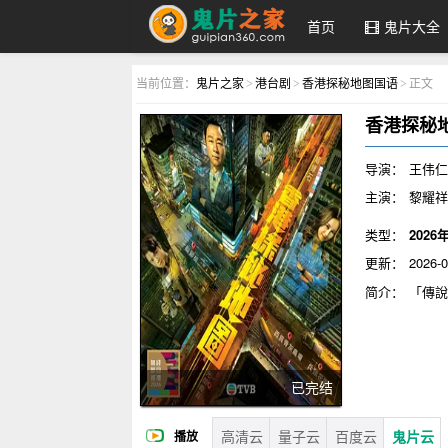
首页
鬼片大全
鬼片之家
当前位置：
鬼片之家
港台剧
香港探秘地图国语
正文
>
>
>
香港探秘
导演：
王伟
主演：
黎耀祥
业,莫家淦,黄子
类型：
2026
更新：
2026-0
简介：
「傳
處神秘地點作
鬼、媚惑男性
結界…獵奇探
以科學解釋一
已完结
臣隱藏的另一
高清云
量子云
百度云
鬼片云
播放