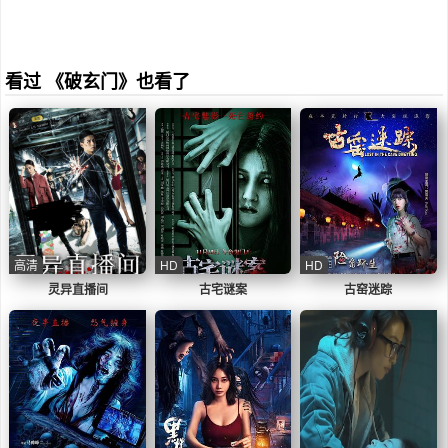
看过 《破玄门》也看了
高清
HD
HD
灵异直播间
古宅谜案
古窑迷踪