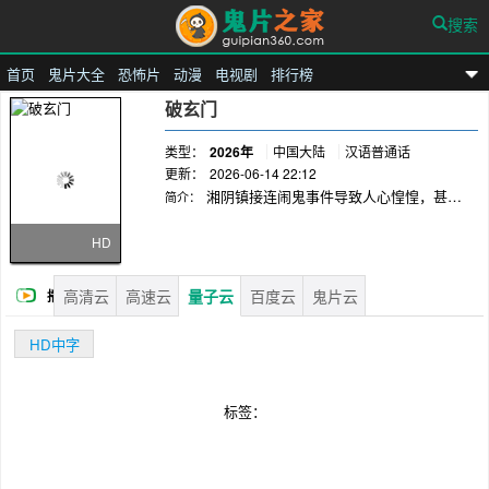
搜索
首页
鬼片大全
恐怖片
动漫
电视剧
排行榜
鬼片之家
破玄门
类型：
2026年
中国大陆
汉语普通话
更新：
2026-06-14 22:12
湘阴镇接连闹鬼事件导致人心惶惶，甚者
简介：
纷纷逃离。高人宁萧前来救难，村里时不时飘来
的迷雾，以及神秘失踪事件，义庄里被未知生物
HD
离奇杀害之人，和镇上细思极恐死亡人物关系链
条，让事件更加的扑所迷离。深夜宁萧盯上了黑
高清云
高速云
量子云
百度云
鬼片云
播
案中神秘身影，真相开始有了转机...
放
HD中字
标签：