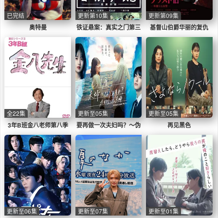
已完结
更新第10集
更新第09集
奥特曼
铁证悬案：真实之门第三
基督山伯爵华丽的复仇
季
全22集
更新至05集
更新至05集
3年B班金八老师第八季
要再做一次夫妇吗？～伪
再见黑色
装夫妇～
更新至06集
更新至07集
更新至01集