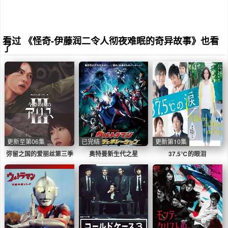
看过 《怪奇-伊藤润二令人彻夜难眠的奇异故事》也看
了
更新至第06集
已完结
更新第10集
弥留之国的爱丽丝第三季
奥特曼新生代之星
37.5℃的眼泪