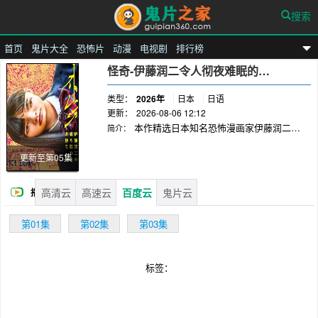
搜索
首页
鬼片大全
恐怖片
动漫
电视剧
排行榜
鬼片之家
怪奇-伊藤润二令人彻夜难眠的奇异故事
类型：
2026年
日本
日语
更新：
2026-08-06 12:12
本作精选日本知名恐怖漫画家伊藤润二笔
简介：
下充满独特疯狂气息的经典作品，改编为真人单
元剧。以浓雾弥漫小镇中流行的“辻占”所隐藏的
更新至第05集
恐惧与执念为主轴，收录《死者的恋爱烦恼》
《幻痛宅邸》《肋骨女子》《霸凌女孩》《偷脸
高清云
高速云
百度云
鬼片云
播
人》《父亲的心》《记忆》《二手唱片》《笔
友》《押切异谈》《地缚者》《富夫·红高领》
放
第01集
第02集
第03集
《缓慢的离别》等13个怪异故事。由伊藤润二的
惊悚世界观与新锐创作者联手，以单元剧形式呈
现令人不寒而栗、难以入眠的奇妙恐怖体验。
标签：