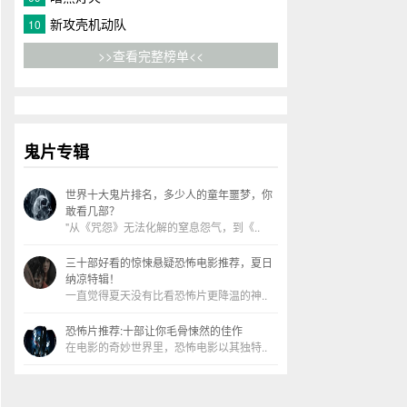
新攻壳机动队
10
>>查看完整榜单<<
鬼片专辑
世界十大鬼片排名，多少人的童年噩梦，你
敢看几部？
"从《咒怨》无法化解的窒息怨气，到《..
三十部好看的惊悚悬疑恐怖电影推荐，夏日
纳凉特辑！
一直觉得夏天没有比看恐怖片更降温的神..
恐怖片推荐:十部让你毛骨悚然的佳作
在电影的奇妙世界里，恐怖电影以其独特..