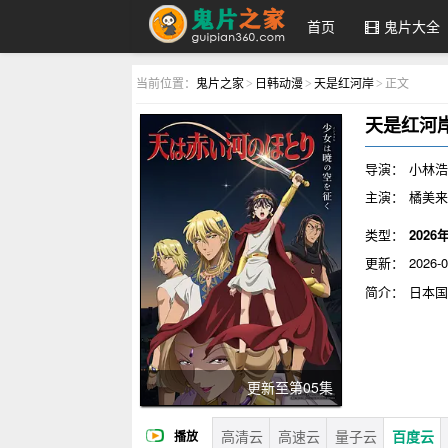
首页
鬼片大全
鬼片之家
当前位置：
鬼片之家
日韩动漫
天是红河岸
正文
>
>
>
天是红河
导演：
小林
主演：
橘美来 
川井田夏海 ..
类型：
2026
更新：
2026-0
简介：
日本
追杀，目的在
学习成长，到
决策能力，被
被掳、流产以
更新至第05集
娜的名号，与
高清云
高速云
量子云
百度云
播放