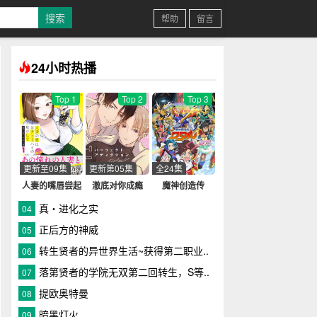
帮助
留言
24小时热播
Top 1
Top 2
Top 3
更新至09集
更新第05集
全24集
人妻的嘴唇尝起
澈底对你成瘾
魔神创造传
来有罐装沙瓦的
真・进化之实
04
味道
正后方的神威
05
转生贤者的异世界生活~获得第二职业..
06
落第贤者的学院无双第二回转生，S等..
07
提欧奥特曼
08
暗黑灯火
09