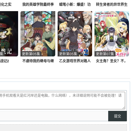
进化之实
我的英雄学院最终季
蜡笔小新：爆盛！功
转生贤者的异世界生
夫男孩.拉面大乱.
活~获得第二职业，并
成为世界最强~
5集
更新第05集
更新第05集
更新第07集
战记2
不虐待我的继母与继
乙女游戏世界对路人
女主角？圣女？不，
姐
角色很不友好第二季
我是杂役女仆（自
豪）