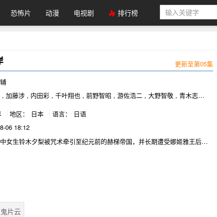
恐怖片
动漫
电视剧
排行榜
岸
更新至第05集
浩辅
, 加藤涉 , 内田彩 , 千叶翔也 , 前野智昭 , 游佐浩二 , 大野智敬 , 青木志贵 ,
年
地区：
日本
语言：
日语
8-06 18:12
国中女生铃木夕梨被咒术牵引至纪元前的赫梯帝国，并长期遭受娜姬雅王后的
于以她为祭品咒杀凯鲁王子。在凯鲁的庇护与指导下，夕梨从误打误撞开始
最后能够与王太后在政治舞台上一较高下，其强大的行动力以及敏锐卓越的
凯鲁和部下认定为唯一的王后人选。历经凯鲁登基为王、放弃回日本、多次
及政治斗争之后，娜姬雅终于自王宫中被排除，由夕梨登上后位继承达瓦安
凯鲁两人共同创造盛世。
鬼片云