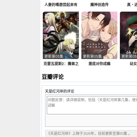
人妻的嘴唇尝起来有
魔神创造传
真・
罐装沙瓦的味道
更新第05集
更新第05集
更新第0
克雷瓦提斯2：魔兽之
澈底对你成瘾
幼女
王与虚伪的勇者传承
豆瓣评论
天是红河岸的评论
《天是红河岸》上映于2026年，目前更新至第05集 。