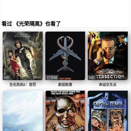
看过 《光荣隔离》也看了
HD
已完结
HD
生化危机5：惩罚
航班蛇患
命运交叉点