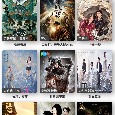
更新至第32集完结
完结
已完结
枭起青壤
鬼吹灯之精绝古城2016
书卷一梦
更新第14集
更新第36集
更新第26集
天才，女友
兵自风中来
第五立面