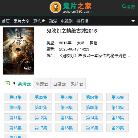
搜索
首页
鬼片大全
恐怖片
动漫
电视剧
排行榜
鬼片之家
鬼吹灯之精绝古城2016
类型：
2016年
大陆
国语
更新：
2026-06-17 14:23
《鬼吹灯》故事以一本家传的秘书残卷为
简介：
引，讲述三位当代摸金校尉，为解开部族消失的
千古之谜，利用风水秘术，解读天下大山大川的
完结
脉搏，寻找一处处失落在大地深处的龙楼宝殿。
毕竟那些龙形虎藏、揭天拔地、倒海翻江的举
高清云
高速云
百度云
鬼片云
播
动，都迵异庸俗，在离奇诡异的地下世界中，历
史的神秘面纱正一层层地被揭开……
放
第01集
第02集
第03集
第04集
第05集
第06集
第07集
第08集
第09集
第10集
第11集
第12集
第13集
第14集
第15集
第16集
第17集
第18集
第19集
第20集
第21集