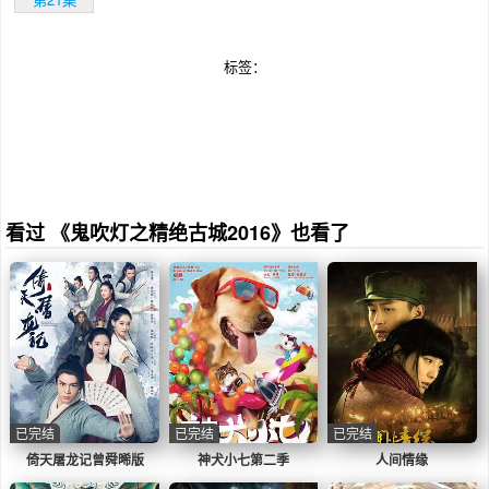
标签：
看过 《鬼吹灯之精绝古城2016》也看了
已完结
已完结
已完结
倚天屠龙记曾舜晞版
神犬小七第二季
人间情缘