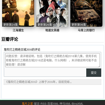
更新第24集
更新第26集
更新第06集
江海潮生
地道女英雄
马背上的银行
豆瓣评论
鬼吹灯之精绝古城2016的评论
《鬼吹灯之精绝古城2016》上映于2016年，目前完结 。
鬼片之家
-
留言
-
RSS
-
百度XML
-
神马XML
-
BingXML