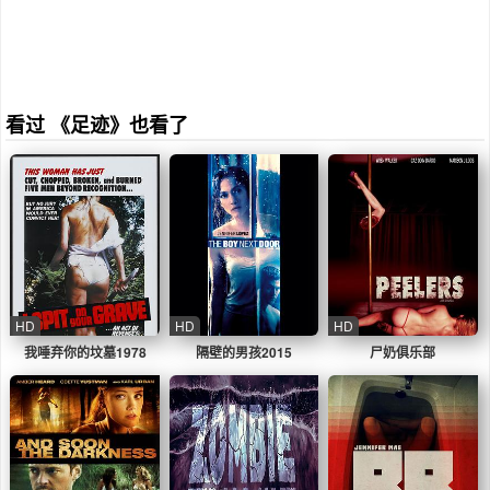
看过 《足迹》也看了
HD
HD
HD
我唾弃你的坟墓1978
隔壁的男孩2015
尸奶俱乐部