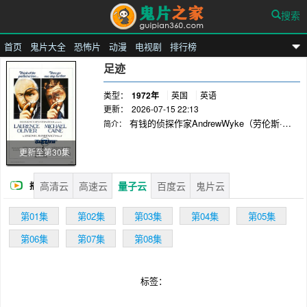
搜索
首页
鬼片大全
恐怖片
动漫
电视剧
排行榜
鬼片之家
足迹
类型：
1972年
英国
英语
更新：
2026-07-15 22:13
有钱的侦探作家AndrewWyke（劳伦斯·奥
简介：
利弗LaurenceOlivier饰）邀请了MiloTindle（迈克
尔·凯恩MichaelCaine）来到了他富丽堂皇的家
更新至第30集
中。起初他们相谈甚欢，然而当Andrew指出他知
道Milo是Andrew妻子的外遇对象时，整个气氛开
高清云
高速云
量子云
百度云
鬼片云
播
始变得诡异，充满了矛盾。Milo也气定神闲的告
诉Andrew，他知道Andrew和一个妓女的风流韵
放
第01集
第02集
第03集
第04集
第05集
事，并且Andrew的妻子正准备和他离婚。两人针
锋相对，唇枪舌剑，互不相让。Andrew提出要和
第06集
第07集
第08集
Milo玩一个游戏，Milo答应了。故事的走向渐渐
出乎意料......
标签：