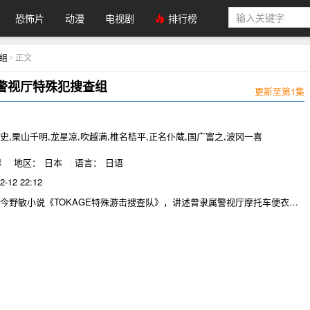
恐怖片
动漫
电视剧
排行榜
查组
正文
>
E警视厅特殊犯搜查组
更新至第1集
元
史,栗山千明,龙星凉,吹越满,椎名桔平,正名仆蔵,国广富之,波冈一喜
年
地区：
日本
语言：
日语
2-12 22:12
今野敏小说《TOKAGE特殊游击搜查队》，讲述曾隶属警视厅摩托车便衣搜
的上野数马，为追查绑架案背后的黑幕重披战袍的故事。