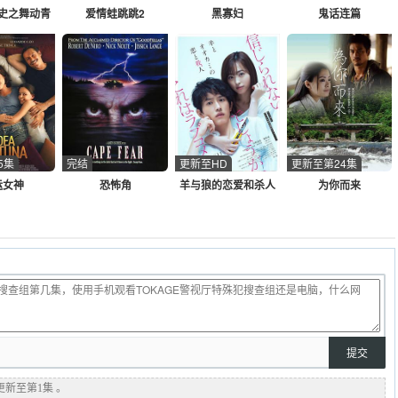
史之舞动青
爱情蛙跳跳2
黑寡妇
鬼话连篇
春
5集
完结
更新至HD
更新至第24集
运女神
恐怖角
羊与狼的恋爱和杀人
为你而来
更新至第1集 。