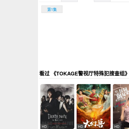
第1集
看过 《TOKAGE警视厅特殊犯搜查组
HD
HD
HD