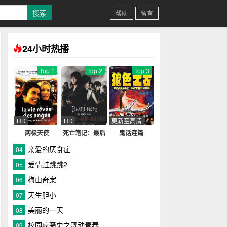
帮助
留言
24小时热播
Top 1
Top 2
Top 3
HD
HD
更新至高清
两极天使
死亡笔记：最后
鬼话连篇
的名字国语
亲爱的厌食症
04
爱情蛙跳跳2
05
梅山奇案
06
天生胆小
07
美丽的一天
08
校园疯骚史之舞动青春
09