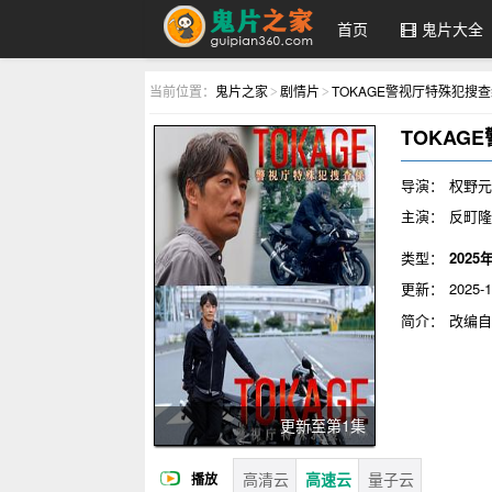
首页
鬼片大全
鬼片之家
当前位置：
鬼片之家
剧情片
TOKAGE警视厅特殊犯搜
>
>
TOKAG
导演：
权野
主演：
反町隆
类型：
2025
更新：
2025-1
简介：
改编自
查队“蜥蜴”
更新至第1集
高清云
高速云
量子云
播放