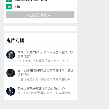
人鱼
10
>>查看完整榜单<<
鬼片专辑
世界十大鬼片排名，多少人的童年噩梦，你
敢看几部？
"从《咒怨》无法化解的窒息怨气，到《..
三十部好看的惊悚悬疑恐怖电影推荐，夏日
纳凉特辑！
一直觉得夏天没有比看恐怖片更降温的神..
恐怖片推荐:十部让你毛骨悚然的佳作
在电影的奇妙世界里，恐怖电影以其独特..