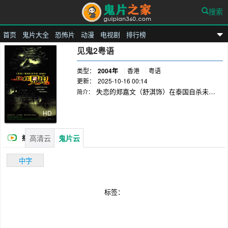
搜索
首页
鬼片大全
恐怖片
动漫
电视剧
排行榜
鬼片之家
见鬼2粤语
类型：
2004年
香港
粤语
更新：
2025-10-16 00:14
失恋的郑嘉文（舒淇饰）在泰国自杀未
简介：
遂，捡回了性命。回到香港后，她准备忘记过去
重新开始，却发现自己怀孕了，经过深思熟虑，
HD
她决定把孩子生下来。一天，在地铁站，嘉文目
睹一个女子跳轨道自杀，周围的人却什么也没有
高清云
鬼片云
播
看见，警方调查也一无所获，嘉文自己也百思不
得其解。而从那以后，怪事接二连三地发生在她
放
中字
身上。嘉文在的士里与没有脸的厉鬼同坐，在公
交车站等车碰到跳楼自杀的母子，她甚至看见同
在医院待产的周太太，身边也有鬼魂如影随形。
标签：
嘉文惊恐之余，认定这一切和地铁里自杀的女子
有关，为了孩子，她开始调查事情的真相……©
豆瓣