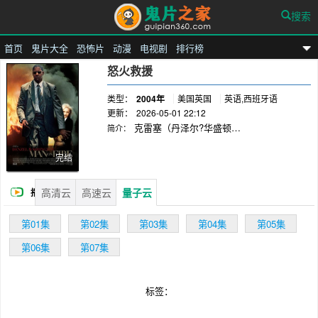
搜索
首页
鬼片大全
恐怖片
动漫
电视剧
排行榜
鬼片之家
怒火救援
类型：
2004年
美国
英国
英语,西班牙语
更新：
2026-05-01 22:12
克雷塞（丹泽尔?华盛顿
简介：
DenzelWashington饰）曾经是一名杀人不眨眼的
特种兵，但是退役后的他却常常被自己杀人的梦
完结
魇惊醒，无法忍受痛苦的他只好求助于酒精来麻
痹自己的神经。好友见长此以往不是办法，遂推
高清云
高速云
量子云
播
荐他到墨西哥去担任一名私人保镖。墨西哥城是
世界高犯罪率城市，绑架事件频发，不管有没有
放
第01集
第02集
第03集
第04集
第05集
钱都可能遭到绑架。克雷塞保护的是一名百万富
翁的女儿皮塔（达科塔?范宁DakotaFanning
第06集
第07集
饰）。10岁的平塔活泼可爱，她快乐的心很快就
感染了克雷塞，她成了克雷塞生活中的天使。但
是，好景不长，皮塔遭到了绑票并被撕票了！克
标签：
雷塞大受打击，怒火中烧的他决定只身去找绑匪
为皮塔报仇。