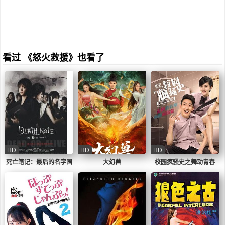
看过 《怒火救援》也看了
HD
HD
HD
死亡笔记：最后的名字国
大幻兽
校园疯骚史之舞动青春
语