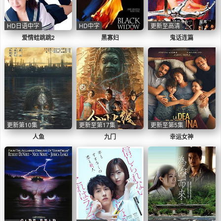
HD日语中字
HD中字
更新至高清
爱情蛙跳跳2
黑寡妇
鬼话连篇
更新第10集
更新至第17集
更新至第5集
人鱼
九门
幸运女神