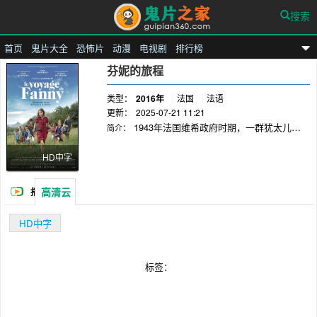
搜索
首页
鬼片大全
恐怖片
动漫
电视剧
排行榜
鬼片之家
芬妮的旅程
类型：
2016年
法国
法语
更新：
2025-07-21 11:21
1943年法国维希政府时期，一群犹太儿童
简介：
在儿童庇护所生活了几年后必须避开德国纳粹的
逮捕逃往瑞士，为了避开逮捕不得不与他们信任
HD中字
的成年人分开。这一群犹太孩子踏上了一条一切
靠自己的逃亡之旅。本片根据真人真事《芬妮的
高清云
播
回忆录》改编，真实刻画了二战时期犹太儿童的
处境，这群犹太儿童们面对着成年人都不知所措
放
HD中字
的艰险逃亡，又将如何？这群孩子是否能成功逃
到瑞士呢？©海德文
标签：