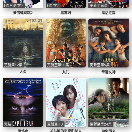
HD日语中字
HD中字
更新至高清
爱情蛙跳跳2
黑寡妇
鬼话连篇
更新第12集
更新至第20集
更新至第5集
人鱼
九门
幸运女神
完结
更新至HD
更新至第24集
恐怖角
羊与狼的恋爱和杀人
为你而来