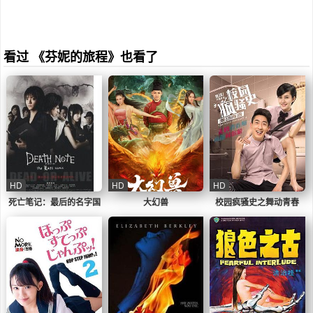
看过 《芬妮的旅程》也看了
HD
HD
HD
死亡笔记：最后的名字国
大幻兽
校园疯骚史之舞动青春
语