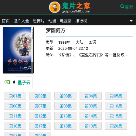
搜索
首页
鬼片大全
恐怖片
动漫
电视剧
排行榜
鬼片之家
梦圆何方
类型：
1998年
大陆
国语
更新：
2025-09-04 22:12
《孽债》、《重返石库门》等一批反映上
简介：
海老知青重返故里的电视连续剧曾引起社会各界
不小的震动，那些在特殊年代中成长起来的知青
已完结
以及他们的后代在返城的道路上历经了种种坎坷
与磨难，他们的生活状态得到了更多人的关注与
量子云
播
同情。
放
第01集
第02集
第03集
第04集
第05集
第06集
第07集
第08集
第09集
第10集
第11集
第12集
第13集
第14集
第15集
第16集
第17集
第18集
第19集
第20集
第21集
第22集