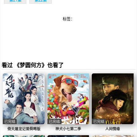
标签：
看过 《梦圆何方》也看了
已完结
已完结
已完结
倚天屠龙记曾舜晞版
神犬小七第二季
人间情缘