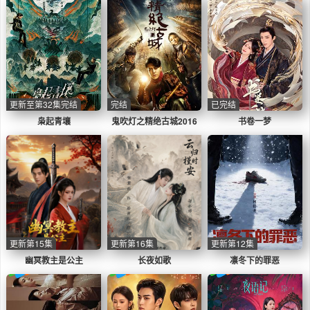
更新至第32集完结
完结
已完结
枭起青壤
鬼吹灯之精绝古城2016
书卷一梦
更新第15集
更新第16集
更新第12集
幽冥教主是公主
长夜如歌
凛冬下的罪恶