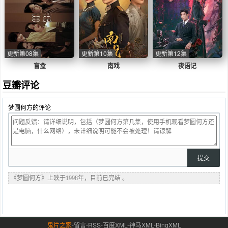
更新第08集
更新第10集
更新第12集
盲盒
南戏
夜语记
豆瓣评论
梦圆何方的评论
《梦圆何方》上映于1998年，目前已完结 。
鬼片之家
-
留言
-
RSS
-
百度XML
-
神马XML
-
BingXML