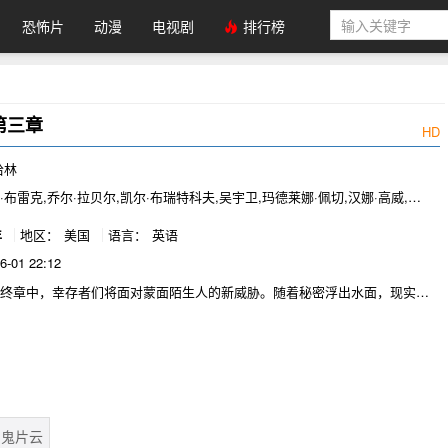
恐怖片
动漫
电视剧
排行榜
第三章
HD
哈林
·布雷克,乔尔·拉贝尔,凯尔·布瑞特科夫,吴宇卫,玛德莱娜·佩切,汉娜·高威,蕾
斯·埃亨,布莱恩..
年
地区：
美国
语言：
英语
6-01 22:12
列终章中，幸存者们将面对蒙面陌生人的新威胁。随着秘密浮出水面，现实与
渐模糊，他们的生存之战也愈发凶险。
鬼片云