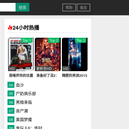
帮助
留言
24小时热播
Top 1
Top 2
Top 3
HD
更新至HD
HD
我唾弃你的坟墓
准备好了没2：
隔壁的男孩2015
1978
我来了
血沙
04
尸奶俱乐部
05
黑暗来临
06
丧尸潮
07
美国梦魇
08
鬼玩人6：炼狱
09