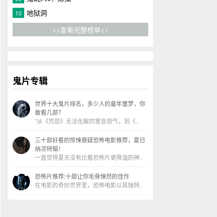
地狱洞
10
>>查看完整榜单<<
鬼片专辑
世界十大鬼片排名，多少人的童年噩梦，你
敢看几部？
"从《咒怨》无法化解的窒息怨气，到《..
三十部好看的惊悚悬疑恐怖电影推荐，夏日
纳凉特辑！
一直觉得夏天没有比看恐怖片更降温的神..
恐怖片推荐:十部让你毛骨悚然的佳作
在电影的奇妙世界里，恐怖电影以其独特..