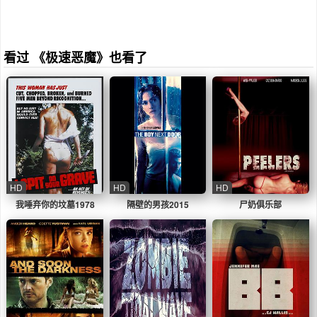
看过 《极速恶魔》也看了
HD
HD
HD
我唾弃你的坟墓1978
隔壁的男孩2015
尸奶俱乐部