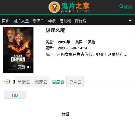
搜索
首页
鬼片大全
恐怖片
动漫
电视剧
排行榜
鬼片之家
极速恶魔
类型：
2026年
美国
英语
更新：
2026-06-06 14:14
卢修女早已失去信仰，她登上从蒙特利尔
简介：
开往纽约的高速列车，同行的还有经验丰富的诺
瓦克神父。列车行驶途中，一股强大的恶魔力量
更新HD
附身乘客，邪物化身阿斯蒙蒂斯让列车失控，朝
着毁灭的方向疾驰。封闭车厢内，乘客接连被附
高清云
高速云
百度云
鬼片云
播
身，危机层层蔓延。没有退路也没有外援，陆修
女必须直面破碎的信仰，在失控的列车上，为被
放
HD
附身的乘客执行驱魔仪式，对抗不断扩散的邪
恶，阻止这场列车上的死亡灾难。
标签：