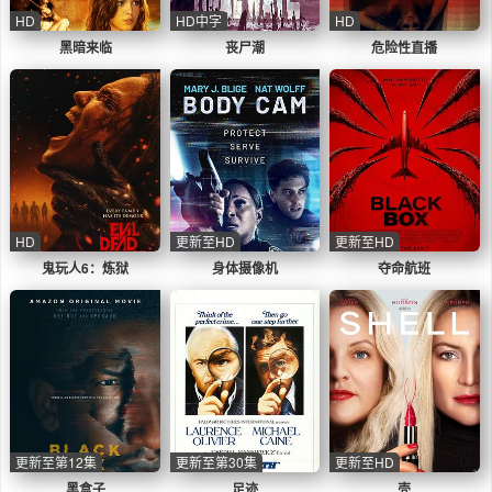
HD
HD中字
HD
黑暗来临
丧尸潮
危险性直播
HD
更新至HD
更新至HD
鬼玩人6：炼狱
身体摄像机
夺命航班
更新至第12集
更新至第30集
更新至HD
黑盒子
足迹
壳