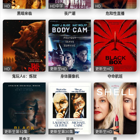
HD
HD中字
HD
黑暗来临
丧尸潮
危险性直播
HD
更新至HD
更新至HD
鬼玩人6：炼狱
身体摄像机
夺命航班
更新至第12集
更新至第30集
更新至HD
黑盒子
足迹
壳