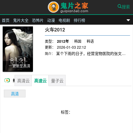
搜索
首页
鬼片大全
恐怖片
动漫
电视剧
排行榜
鬼片之家
火车2012
类型：
2012年
韩国
韩语
更新：
2026-01-03 22:12
某个下雨的日子，经营宠物医院的张文浩
简介：
（李善均饰）带着还有一个月就要与之共赴婚姻
殿堂的姜善瑛（金敏喜饰）前往老家看望父母。
更新至高清
途中文浩下车购物，而善瑛在接了一通电话之后
便从男友身边神秘失踪。焦急的文浩四处寻找，
高清云
高速云
量子云
播
结果却发现一桩桩令他难以置信的事实。善瑛曾
于2007年债台高筑宣布破产，而当年的照片与他
放
高清
失踪的未婚妻竟完全是两个人。这个失踪的女人
真身为何？她的背后又隐藏怎样的秘密和故事
呢？本片根据日本作家宫部美雪的同名原著改
标签：
编，“火车”来自佛教用语，指载着作恶亡灵前往
地狱的冒火的车子。《观无量寿经》云：“人以恶
应堕恶道，命欲终时，地狱众火俱至，必有火车
来迎。”