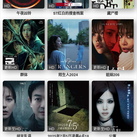
HD
HD
HD
午夜凶铃
ST红白的搜查档案
藏尸楼
更新HD
HD
更新HD
群体
陌生人2024
姐妹206
更新至HD
HD
更新至HD
胡言乱语
2025年7月5日凌晨4点18
公寓