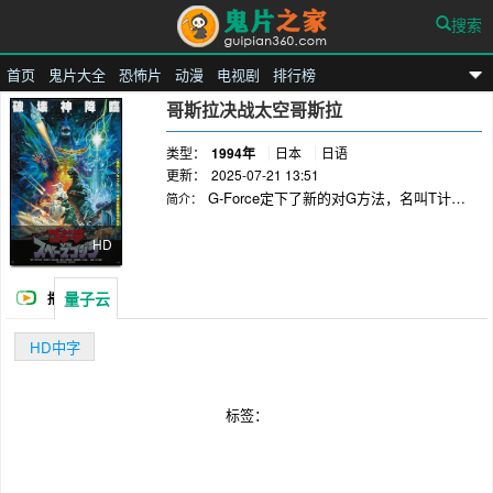
搜索
首页
鬼片大全
恐怖片
动漫
电视剧
排行榜
鬼片之家
哥斯拉决战太空哥斯拉
类型：
1994年
日本
日语
更新：
2025-07-21 13:51
G-Force定下了新的对G方法，名叫T计
简介：
划。由大久保博士提出，内容是利用心灵感应控
制哥斯拉，然後利用新发明能分开攻击的新莫基
HD
拉消灭哥斯拉，而同一时间有一只和哥斯拉一样
拥有G细胞的宇宙怪兽太空哥斯拉正从太空飞来
量子云
播
准备袭击地球，原来在1992年摩斯拉一役後，摩
斯拉飞上太空时连同G细胞一同带往太空并和一
放
HD中字
些不知名物质结合後形成太空哥斯拉。人类到底
能否逃过哥斯拉及太空哥斯拉的危机……
标签：