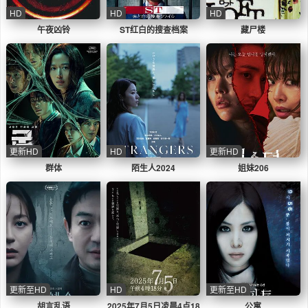
HD
HD
HD
午夜凶铃
ST红白的搜查档案
藏尸楼
更新HD
HD
更新HD
群体
陌生人2024
姐妹206
更新至HD
HD
更新至HD
胡言乱语
2025年7月5日凌晨4点18
公寓