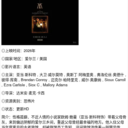
◎上映时间：2026年
◎国家/地区：爱尔兰 / 美国
◎影片语言：英语
◎主演：亚当·斯科特 , 大卫·威尔莫特 , 奥斯丁·阿梅里奥 , 弗洛伦丝·奥德什 ,
彼得·库南 , Brendan Conroy , 迈克尔·帕特里克 , 威尔·奥康纳 , Sioux Carroll
, Ezra Carlisle , Siox C , Mallory Adams
◎导演：达米安·麦克·卡西
◎资源类别：恐怖片
◎状态：更新HD
简介：性格孤僻、不近人情的小说家欧姆·鲍曼（亚当·斯科特饰）带着父母骨
灰，来到偏远阴郁的爱尔兰乡间，重返父母曾经最幸福的地方。他入住父母
当年度蜜月的古老旅馆，却被旅馆员工告知，这间旅馆流传着一则禁忌传