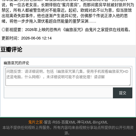
说，有一位古老女巫，长期徘徊在“蜜月套房”，而那间套房早就被封锁并列为
禁区，所有人都被警告绝对不能靠近。起初，欧姆对此不以为意，但当旅馆
出现离奇失踪事件，他也逐渐产生诡异幻觉，仿佛那个传说正渗入他的思
绪，将他一步步拖入潜伏着超自然能量的噩梦深渊……
◎影视提要：2026年上映的
恐怖片
《幽旅巫咒》由鬼片之家提供在线观看。
更新时间：2026-06-06 12:14
豆瓣评论
幽旅巫咒的评论
鬼片之家
-
留言
-
RSS
-
百度XML
-
神马XML
-
BingXML
本站不提供任何视听上传服务，所有内容均来自视频分享站点所提供的公开引用资
源。