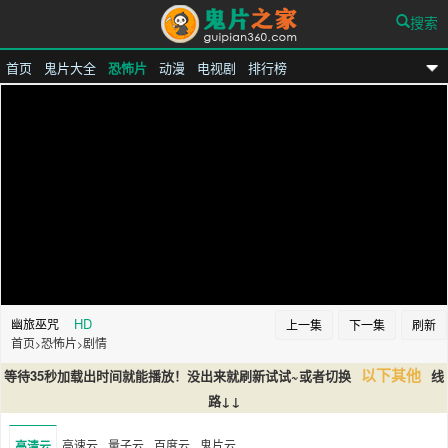
搜索
首页
鬼片大全
恐怖片
动漫
电视剧
排行榜
鬼片之家
HD
幽旅巫咒
上一集
下一集
刷新
首页
恐怖片
剧情
>
>
以下其他
等待35秒加载出时间就能播放！没出来就刷新试试~或者切换
线
路↓↓
高速云
量子云
百度云
鬼片云
高清云